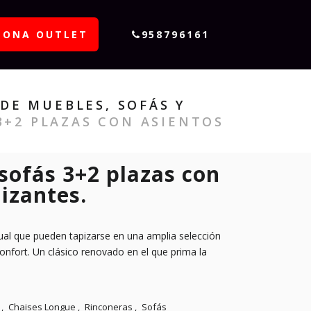
ZONA OUTLET
958796161
DE MUEBLES, SOFÁS Y
3+2 PLAZAS CON ASIENTOS
sofás 3+2 plazas con
lizantes.
ual que pueden tapizarse en una amplia selección
onfort. Un clásico renovado en el que prima la
,
Chaises Longue
,
Rinconeras
,
Sofás