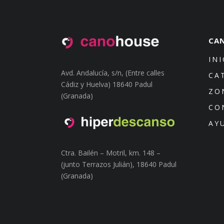
CA
INI
Avd. Andalucía, s/n, (Entre calles
CA
Cádiz y Huelva) 18640 Padul
ZO
(Granada)
CO
AY
Ctra. Bailén – Motril, km. 148 –
(junto Terrazos Julián), 18640 Padul
(Granada)